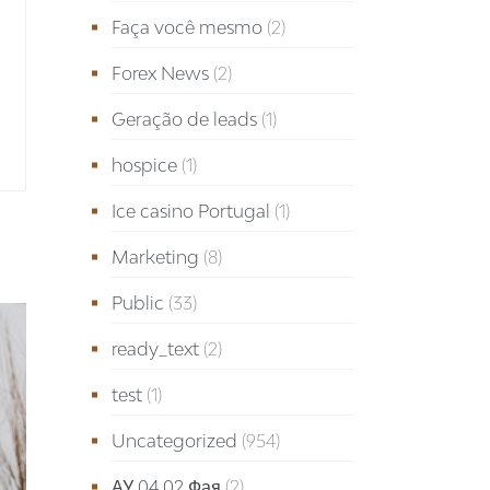
Faça você mesmo
(2)
Forex News
(2)
Geração de leads
(1)
hospice
(1)
Ice casino Portugal
(1)
Marketing
(8)
Public
(33)
ready_text
(2)
test
(1)
Uncategorized
(954)
АУ 04.02 Фая
(2)