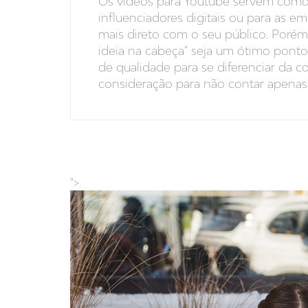
Os vídeos para Youtube servem como 
influenciadores digitais ou para as 
mais direto com o seu público. Por
ideia na cabeça” seja um ótimo ponto
de qualidade para se diferenciar da co
consideração para não contar apenas [
">