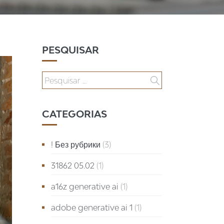
PESQUISAR
CATEGORIAS
! Без рубрики
(3)
31862 05.02
(1)
a16z generative ai
(1)
adobe generative ai 1
(1)