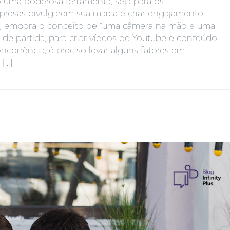
uma poderosa ferramenta, seja para os
empresas divulgarem sua marca e criar engajamento
ém, embora o conceito de “uma câmera na mão e uma
 de partida, para criar vídeos de Youtube e conteúdo
ncorrência, é preciso levar alguns fatores em
...]