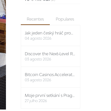
Recentes
Populares
Jak jeden český hráč proměnil vstupní bonus na stovky eur: případová studie Spinboss casino
04 agosto 2026
Discover the Next‑Level Rewards Path at the Premier Online Casino No ID
03 agosto 2026
Bitcoin Casinos Accelerate Growth in Q3 2024, Unveiling New Features and Mega Bonuses
03 agosto 2026
Moje první setkání s Prague-Castle-Tickets: osobní report
27 julho 2026