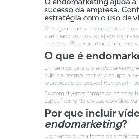
O endomarketing ajuda a 
sucesso da empresa. Confi
estratégia com o uso de v
A imagem que o colaborador tem da em
e alinhado com os objetivos da marc
prosperar. Para isso, é preciso desen
O que é endomark
Em termos gerais, o
endomarketing
é
público interno, motiva a equipe a “ve
rotatividade de pessoal (
turnover
) – q
Existem diversas formas de se trabal
especificamente do uso do vídeo. Va
Por que incluir víd
endomarketing
?
Usar vídeo é uma forma de simplifica