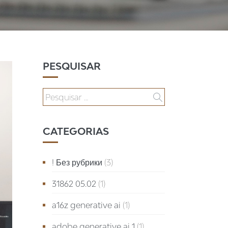
PESQUISAR
CATEGORIAS
! Без рубрики
(3)
31862 05.02
(1)
a16z generative ai
(1)
adobe generative ai 1
(1)