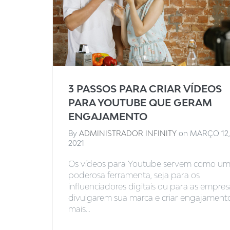
3 PASSOS PARA CRIAR VÍDEOS
PARA YOUTUBE QUE GERAM
ENGAJAMENTO
By
ADMINISTRADOR INFINITY
on
MARÇO 12,
2021
Os vídeos para Youtube servem como u
poderosa ferramenta, seja para os
influenciadores digitais ou para as empres
divulgarem sua marca e criar engajament
mais...