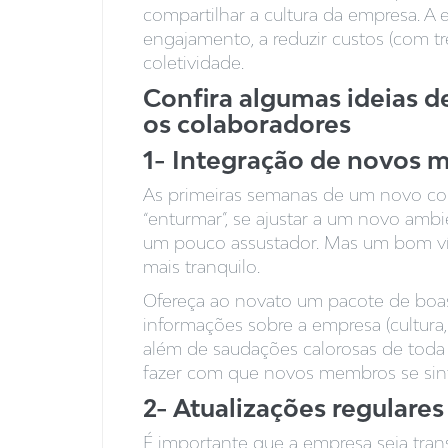
compartilhar a cultura da empresa. A 
engajamento, a reduzir custos (com t
coletividade.
Confira algumas ideias d
os colaboradores
1- Integração de novos
As primeiras semanas de um novo cont
“enturmar”, se ajustar a um novo ambi
um pouco assustador. Mas um bom víd
mais tranquilo.
Ofereça ao novato um pacote de boa
informações sobre a empresa (cultura, 
além de saudações calorosas de toda 
fazer com que novos membros se si
2- Atualizações regulares
É importante que a empresa seja tran