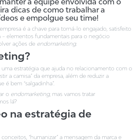
manter a equipe envolvida com o
ra dicas de como trabalhar a
ídeos e empolgue seu time!
presa é a chave para torná-lo engajado, satisfeito
a – elementos fundamentais para o negócio
volver ações de
endomarketing
.
eting?
 uma estratégia que ajuda no relacionamento com o
stir a camisa” da empresa, além de reduzir a
ue é bem “salgadinha”.
har o
endomarketing
, mas vamos tratar
mos lá?
eo na estratégia de
r conceitos, “humanizar” a mensagem da marca e