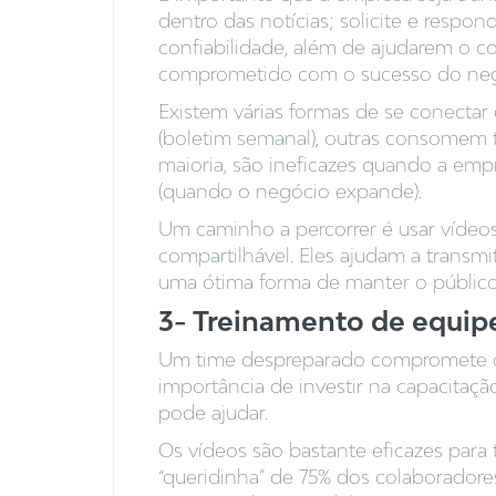
dentro das notícias; solicite e respo
confiabilidade, além de ajudarem o co
comprometido com o sucesso do neg
Existem várias formas de se conectar
(boletim semanal), outras consomem t
maioria, são ineficazes quando a em
(quando o negócio expande).
Um caminho a percorrer é usar vídeos
compartilhável. Eles ajudam a transm
uma ótima forma de manter o público
3- Treinamento de equip
Um time despreparado compromete os 
importância de investir na capacitaçã
pode ajudar.
Os vídeos são bastante eficazes para t
“queridinha” de 75% dos colaboradore