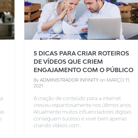
5 DICAS PARA CRIAR ROTEIROS
DE VÍDEOS QUE CRIEM
ENGAJAMENTO COM O PÚBLICO
By
ADMINISTRADOR INFINITY
on
MARÇO 11,
2021
ma
A criação de conteúdo para a internet
cresceu espantosamente nos últimos anos.
as
Atualmente muitos influenciadores digitais
o
conseguem sucesso e viver bem apenas
criando vídeos com...