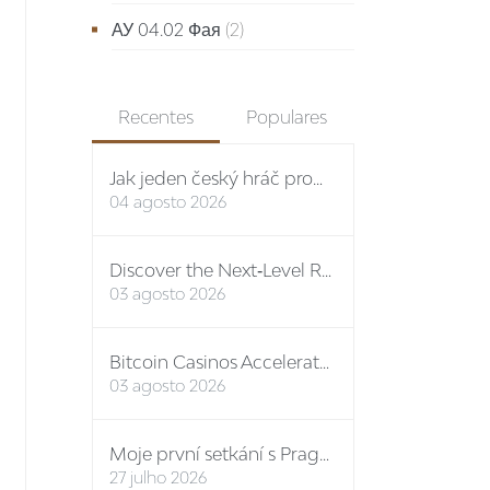
АУ 04.02 Фая
(2)
Recentes
Populares
Jak jeden český hráč proměnil vstupní bonus na stovky eur: případová studie Spinboss casino
04 agosto 2026
Discover the Next‑Level Rewards Path at the Premier Online Casino No ID
03 agosto 2026
Bitcoin Casinos Accelerate Growth in Q3 2024, Unveiling New Features and Mega Bonuses
03 agosto 2026
Moje první setkání s Prague-Castle-Tickets: osobní report
27 julho 2026