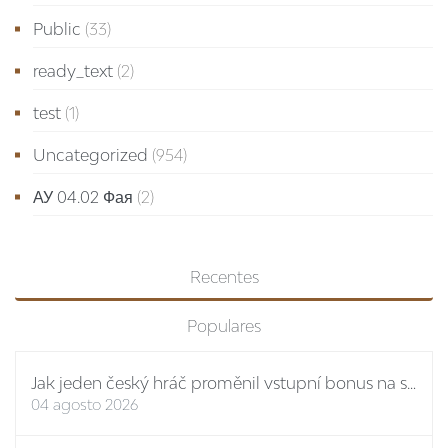
Public
(33)
ready_text
(2)
test
(1)
Uncategorized
(954)
АУ 04.02 Фая
(2)
Recentes
Populares
Jak jeden český hráč proměnil vstupní bonus na stovky eur: případová studie Spinboss casino
04 agosto 2026