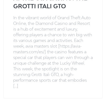
GROTTI ITALI GTO
In the vibrant world of Grand Theft Auto
Online, the Diamond Casino and Resort
is a hub of excitement and luxury,
offering players a chance to win big with
its various games and activities. Each
week, avia masters slot [https://avia-
masters.com/es/] the casino features a
special car that players can win through a
unique challenge at the Lucky Wheel.
This week, the spotlight is on the
stunning Grotti Itali GTO, a high-
performance sports car that embodies
[...]