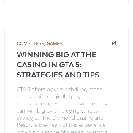
COMPUTERS, GAMES
WINNING BIG AT THE
CASINO IN GTA 5:
STRATEGIES AND TIPS
GTA 5 offers players a thrilling mega
riches casino login (https://mega-
riches.uk.com) experience where they
can win big by employing various
strategies. The Diamond Casino and
Resort is the heart of this experience,
providing a range of games including