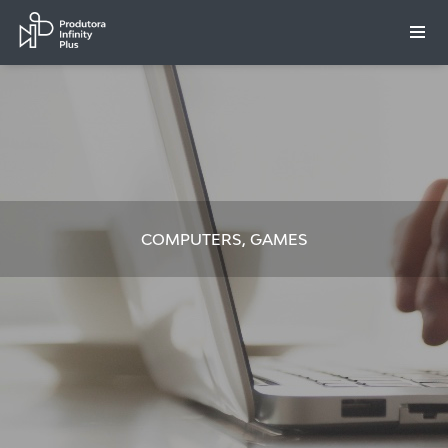
COMPUTERS, GAMES