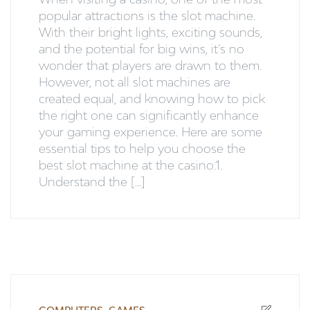
popular attractions is the slot machine.
With their bright lights, exciting sounds,
and the potential for big wins, it’s no
wonder that players are drawn to them.
However, not all slot machines are
created equal, and knowing how to pick
the right one can significantly enhance
your gaming experience. Here are some
essential tips to help you choose the
best slot machine at the casino.1.
Understand the [...]