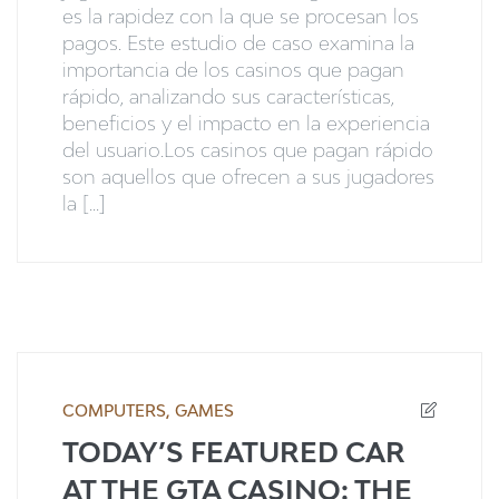
es la rapidez con la que se procesan los
pagos. Este estudio de caso examina la
importancia de los casinos que pagan
rápido, analizando sus características,
beneficios y el impacto en la experiencia
del usuario.Los casinos que pagan rápido
son aquellos que ofrecen a sus jugadores
la [...]
COMPUTERS, GAMES
TODAY’S FEATURED CAR
AT THE GTA CASINO: THE