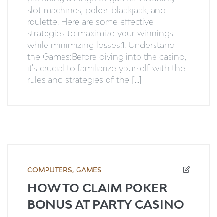
slot machines, poker, blackjack, and
roulette. Here are some effective
strategies to maximize your winnings
while minimizing losses.1. Understand
the Games:Before diving into the casino,
it's crucial to familiarize yourself with the
rules and strategies of the [...]
COMPUTERS, GAMES
HOW TO CLAIM POKER
BONUS AT PARTY CASINO