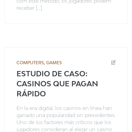
com este método, os jogadores podem
receber [...]
COMPUTERS, GAMES
ESTUDIO DE CASO:
CASINOS QUE PAGAN
RÁPIDO
En la era digital, los casinos en línea han
ganado una popularidad sin precedentes.
Uno de los factores más críticos que los
jugadores consideran al elegir un casino