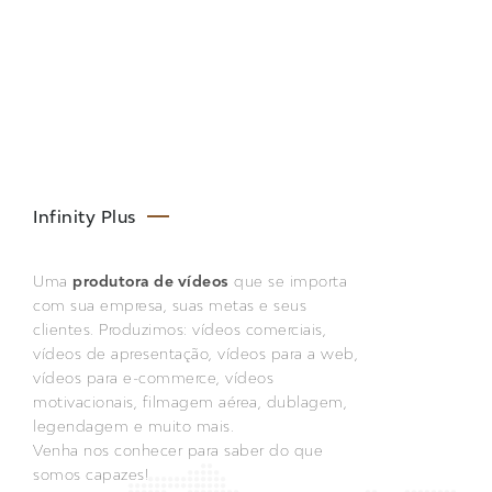
Infinity Plus
Uma
produtora de vídeos
que se importa
com sua empresa, suas metas e seus
clientes. Produzimos: vídeos comerciais,
vídeos de apresentação, vídeos para a web,
vídeos para e-commerce, vídeos
motivacionais, filmagem aérea, dublagem,
legendagem e muito mais.
Venha nos conhecer para saber do que
somos capazes!