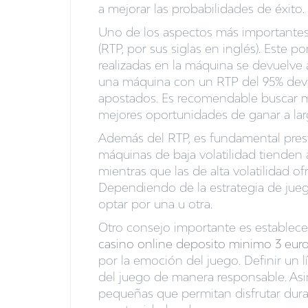
a mejorar las probabilidades de éxito.
Uno de los aspectos más importantes 
(RTP, por sus siglas en inglés). Este 
realizadas en la máquina se devuelve a
una máquina con un RTP del 95% devo
apostados. Es recomendable buscar m
mejores oportunidades de ganar a lar
Además del RTP, es fundamental presta
máquinas de baja volatilidad tiende
mientras que las de alta volatilidad
Dependiendo de la estrategia de jueg
optar por una u otra.
Otro consejo importante es establece
casino online deposito minimo 3 eur
por la emoción del juego. Definir un l
del juego de manera responsable. As
pequeñas que permitan disfrutar dura