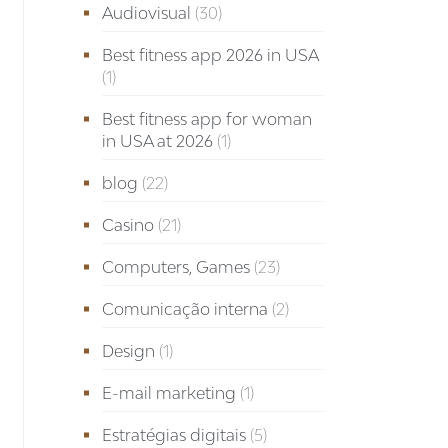
Audiovisual
(30)
Best fitness app 2026 in USA
(1)
Best fitness app for woman
in USA at 2026
(1)
blog
(22)
Casino
(21)
Computers, Games
(23)
Comunicação interna
(2)
Design
(1)
E-mail marketing
(1)
Estratégias digitais
(5)