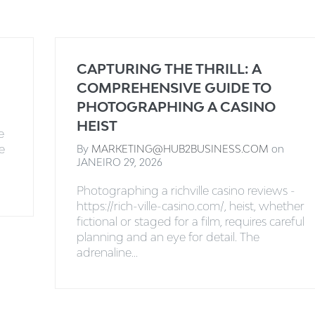
CAPTURING THE THRILL: A
COMPREHENSIVE GUIDE TO
PHOTOGRAPHING A CASINO
HEIST
e
e
By
MARKETING@HUB2BUSINESS.COM
on
JANEIRO 29, 2026
Photographing a richville casino reviews -
https://rich-ville-casino.com/, heist, whether
fictional or staged for a film, requires careful
planning and an eye for detail. The
adrenaline...