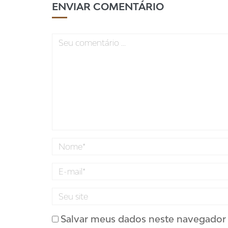
ENVIAR COMENTÁRIO
Salvar meus dados neste navegador 