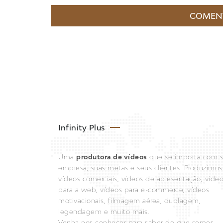
Infinity Plus
Uma
produtora de vídeos
que se importa com 
empresa, suas metas e seus clientes. Produzimos
vídeos comerciais, vídeos de apresentação, víde
para a web, vídeos para e-commerce, vídeos
motivacionais, filmagem aérea, dublagem,
legendagem e muito mais.
Venha nos conhecer para saber do que somos