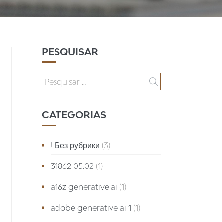
PESQUISAR
CATEGORIAS
! Без рубрики
(3)
31862 05.02
(1)
a16z generative ai
(1)
adobe generative ai 1
(1)