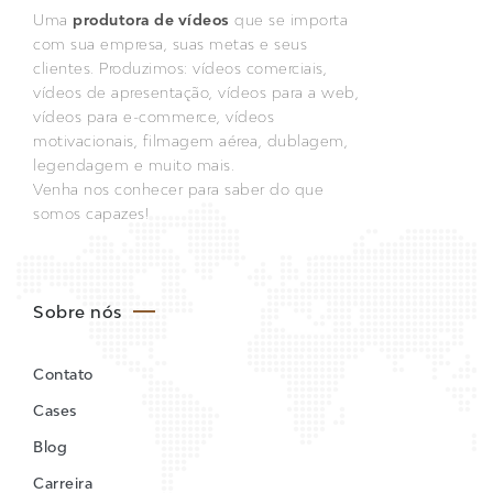
Uma
produtora de vídeos
que se importa
com sua empresa, suas metas e seus
clientes. Produzimos: vídeos comerciais,
vídeos de apresentação, vídeos para a web,
vídeos para e-commerce, vídeos
motivacionais, filmagem aérea, dublagem,
legendagem e muito mais.
Venha nos conhecer para saber do que
somos capazes!
Sobre nós
Contato
Cases
Blog
Carreira