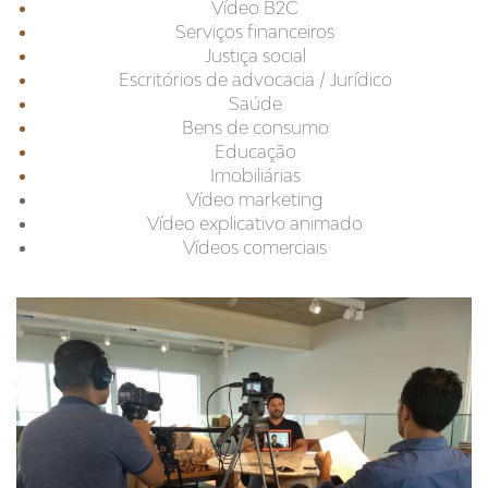
Vídeo B2C
Serviços financeiros
Justiça social
Escritórios de advocacia / Jurídico
Saúde
Bens de consumo
Educação
Imobiliárias
Vídeo marketing
Vídeo explicativo animado
Vídeos comerciais