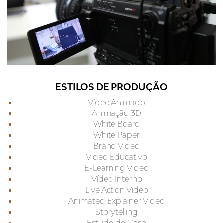
ESTILOS DE PRODUÇÃO
Vídeo Animado
Animação 3D
White Board
White Paper
Brand Video
Vídeo Educativo
E-Learning Video
Vídeo Interno
Live Action Video
Animated Explainer Video
Storytelling
Estudo de Caso