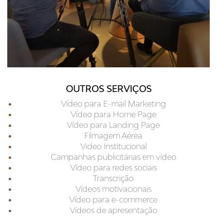
OUTROS SERVIÇOS
Vídeo para E-mail Marketing
Vídeo para Home Page
Vídeo para Landing Page
Filmagem Aérea
Video Institucional
Campanhas publicitárias em vídeo
Vídeo para redes sociais
Transcrição
Vídeos motivacionais
Vídeo para e-commerce
Vídeos de apresentação