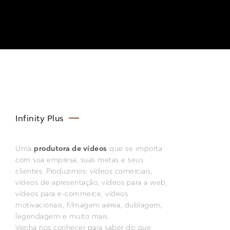
Infinity Plus
Uma
produtora de vídeos
que se importa
com sua empresa, suas metas e seus
clientes. Produzimos: vídeos comerciais,
vídeos de apresentação, vídeos para a web,
vídeos para e-commerce, vídeos
motivacionais, filmagem aérea, dublagem,
legendagem e muito mais.
Venha nos conhecer para saber do que