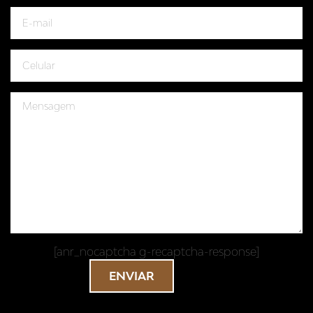
[anr_nocaptcha g-recaptcha-response]