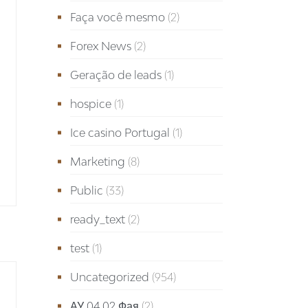
Faça você mesmo
(2)
Forex News
(2)
Geração de leads
(1)
hospice
(1)
Ice casino Portugal
(1)
Marketing
(8)
Public
(33)
ready_text
(2)
test
(1)
Uncategorized
(954)
АУ 04.02 Фая
(2)