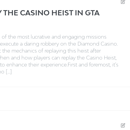
THE CASINO HEIST IN GTA
e of the most lucrative and engaging missions
to execute a daring robbery on the Diamond Casino.
the mechanics of replaying this heist after
y when and how players can replay the Casino Heist,
o enhance their experience.First and foremost, it's
 [...]