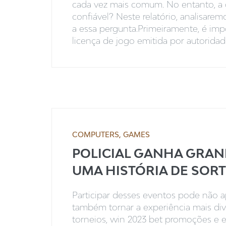
cada vez mais comum. No entanto, a 
confiável? Neste relatório, analisar
a essa pergunta.Primeiramente, é im
licença de jogo emitida por autoridade
COMPUTERS, GAMES
POLICIAL GANHA GRAN
UMA HISTÓRIA DE SOR
Participar desses eventos pode não 
também tornar a experiência mais di
torneios, win 2023 bet promoções e e