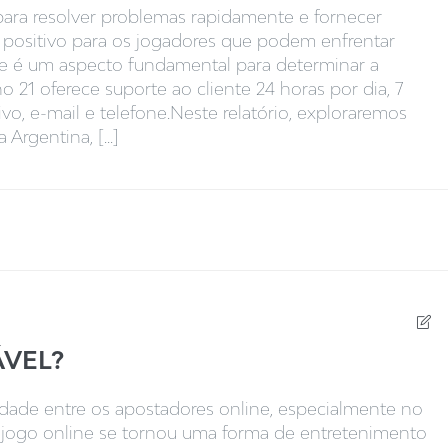
para resolver problemas rapidamente e fornecer
al positivo para os jogadores que podem enfrentar
te é um aspecto fundamental para determinar a
o 21 oferece suporte ao cliente 24 horas por dia, 7
vo, e-mail e telefone.Neste relatório, exploraremos
rgentina, [...]
ÁVEL?
ade entre os apostadores online, especialmente no
 o jogo online se tornou uma forma de entretenimento