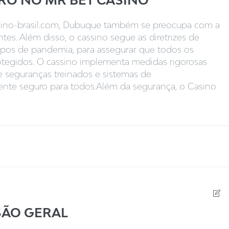
casino-brasil.com, Dubuque também se preocupa com a
tes. Além disso, o cassino segue as diretrizes de
pos de pandemia, para assegurar que todos os
protegidos. O cassino implementa medidas rigorosas
e seguranças treinados e sistemas de
nte seguro para todos.Além da segurança, o Casino
SÃO GERAL