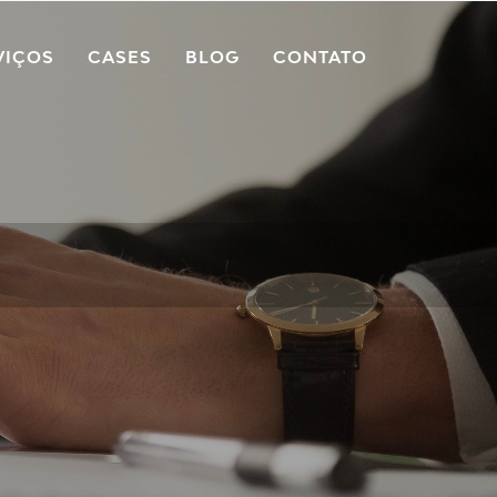
VIÇOS
CASES
BLOG
CONTATO