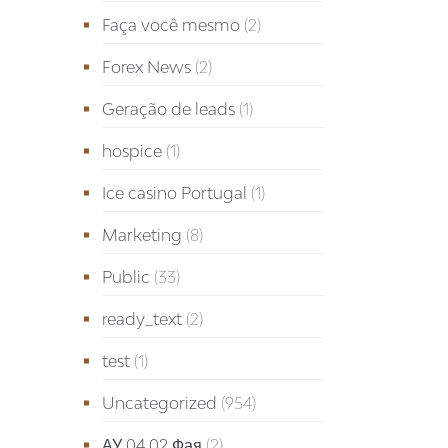
Faça você mesmo
(2)
Forex News
(2)
Geração de leads
(1)
hospice
(1)
Ice casino Portugal
(1)
Marketing
(8)
Public
(33)
ready_text
(2)
test
(1)
Uncategorized
(954)
АУ 04.02 Фая
(2)