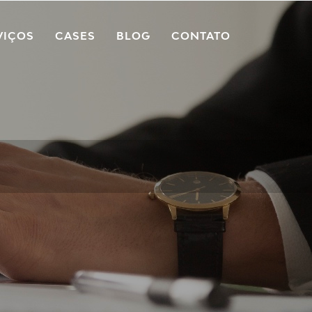
VIÇOS
CASES
BLOG
CONTATO