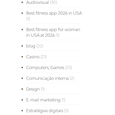
Audiovisual
(30)
Best fitness app 2026 in USA
(1)
Best fitness app for woman
in USA at 2026
(1)
blog
(22)
Casino
(21)
Computers, Games
(23)
Comunicação interna
(2)
Design
(1)
E-mail marketing
(1)
Estratégias digitais
(5)