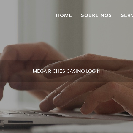
HOME
SOBRE NÓS
SER
MEGA RICHES CASINO LOGIN