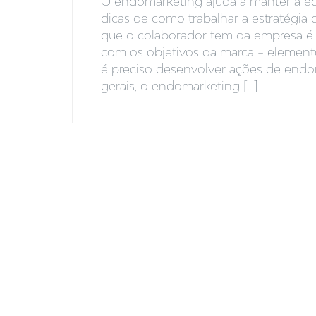
O endomarketing ajuda a manter a eq
dicas de como trabalhar a estratégi
que o colaborador tem da empresa é a
com os objetivos da marca – elemento
é preciso desenvolver ações de end
gerais, o endomarketing [...]