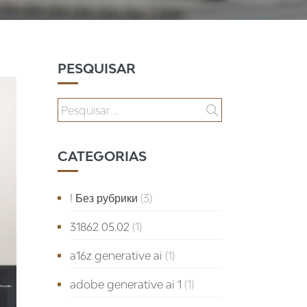
PESQUISAR
CATEGORIAS
! Без рубрики
(3)
31862 05.02
(1)
a16z generative ai
(1)
adobe generative ai 1
(1)