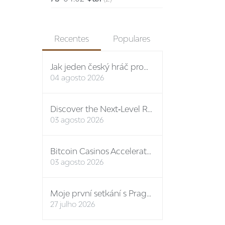
Recentes
Populares
Jak jeden český hráč proměnil vstupní bonus na stovky eur: případová studie Spinboss casino
04 agosto 2026
Discover the Next‑Level Rewards Path at the Premier Online Casino No ID
03 agosto 2026
Bitcoin Casinos Accelerate Growth in Q3 2024, Unveiling New Features and Mega Bonuses
03 agosto 2026
Moje první setkání s Prague-Castle-Tickets: osobní report
27 julho 2026