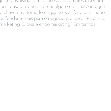
uipe envolvida com o sucesso da empresa. Confira
a com o uso de vídeos e empolgue seu time! A imagem
 chave para torná-lo engajado, satisfeito e alinhado
s fundamentais para o negócio prosperar. Para isso,
omarketing. O que é endomarketing? Em termos