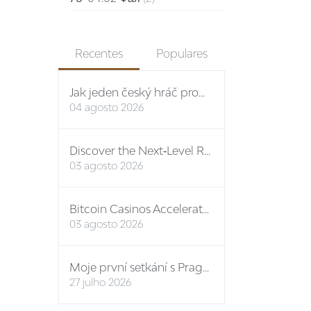
Recentes
Populares
Jak jeden český hráč proměnil vstupní bonus na stovky eur: případová studie Spinboss casino
04 agosto 2026
Discover the Next‑Level Rewards Path at the Premier Online Casino No ID
03 agosto 2026
Bitcoin Casinos Accelerate Growth in Q3 2024, Unveiling New Features and Mega Bonuses
03 agosto 2026
Moje první setkání s Prague-Castle-Tickets: osobní report
27 julho 2026