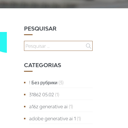
PESQUISAR
CATEGORIAS
! Без рубрики
(3)
31862 05.02
(1)
a16z generative ai
(1)
adobe generative ai 1
(1)