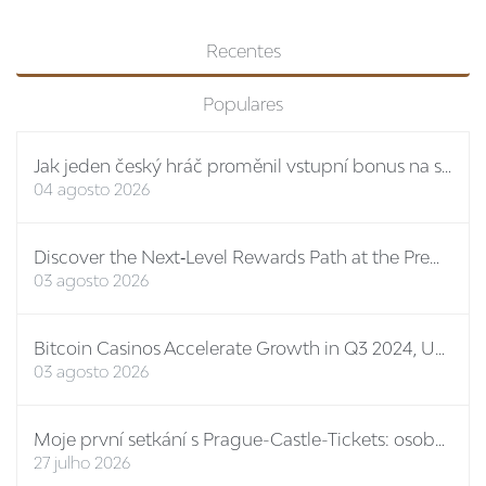
Recentes
Populares
Jak jeden český hráč proměnil vstupní bonus na stovky eur: případová studie Spinboss casino
04 agosto 2026
Discover the Next‑Level Rewards Path at the Premier Online Casino No ID
03 agosto 2026
Bitcoin Casinos Accelerate Growth in Q3 2024, Unveiling New Features and Mega Bonuses
03 agosto 2026
Moje první setkání s Prague-Castle-Tickets: osobní report
27 julho 2026