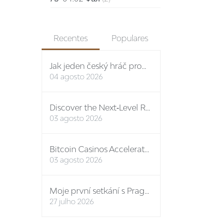
Recentes
Populares
Jak jeden český hráč proměnil vstupní bonus na stovky eur: případová studie Spinboss casino
04 agosto 2026
Discover the Next‑Level Rewards Path at the Premier Online Casino No ID
03 agosto 2026
Bitcoin Casinos Accelerate Growth in Q3 2024, Unveiling New Features and Mega Bonuses
03 agosto 2026
Moje první setkání s Prague-Castle-Tickets: osobní report
27 julho 2026