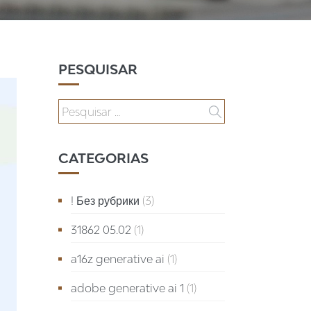
PESQUISAR
CATEGORIAS
! Без рубрики
(3)
31862 05.02
(1)
a16z generative ai
(1)
adobe generative ai 1
(1)