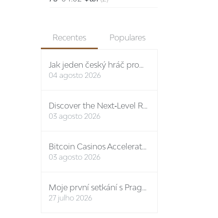
Recentes
Populares
Jak jeden český hráč proměnil vstupní bonus na stovky eur: případová studie Spinboss casino
04 agosto 2026
Discover the Next‑Level Rewards Path at the Premier Online Casino No ID
03 agosto 2026
Bitcoin Casinos Accelerate Growth in Q3 2024, Unveiling New Features and Mega Bonuses
03 agosto 2026
Moje první setkání s Prague-Castle-Tickets: osobní report
27 julho 2026