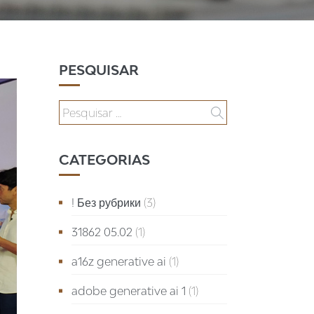
PESQUISAR
CATEGORIAS
! Без рубрики
(3)
31862 05.02
(1)
a16z generative ai
(1)
adobe generative ai 1
(1)