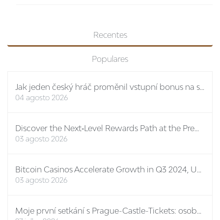
Recentes
Populares
Jak jeden český hráč proměnil vstupní bonus na stovky eur: případová studie Spinboss casino
04 agosto 2026
Discover the Next‑Level Rewards Path at the Premier Online Casino No ID
03 agosto 2026
Bitcoin Casinos Accelerate Growth in Q3 2024, Unveiling New Features and Mega Bonuses
03 agosto 2026
Moje první setkání s Prague-Castle-Tickets: osobní report