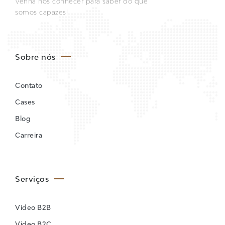
Venha nos conhecer para saber do que
somos capazes!
Sobre nós
Contato
Cases
Blog
Carreira
Serviços
Video B2B
Video B2C