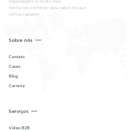
legendagem e muito mais.
Venha nos conhecer para saber do que
somos capazes!
Sobre nós
Contato
Cases
Blog
Carreira
Serviços
Video B2B