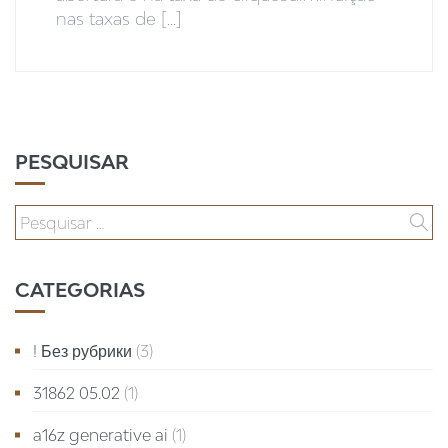
nas taxas de [...]
PESQUISAR
CATEGORIAS
! Без рубрики
(3)
31862 05.02
(1)
a16z generative ai
(1)