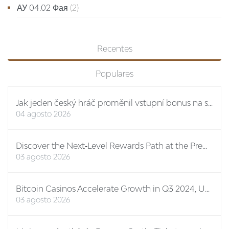
АУ 04.02 Фая
(2)
Recentes
Populares
Jak jeden český hráč proměnil vstupní bonus na stovky eur: případová studie Spinboss casino
04 agosto 2026
Discover the Next‑Level Rewards Path at the Premier Online Casino No ID
03 agosto 2026
Bitcoin Casinos Accelerate Growth in Q3 2024, Unveiling New Features and Mega Bonuses
03 agosto 2026