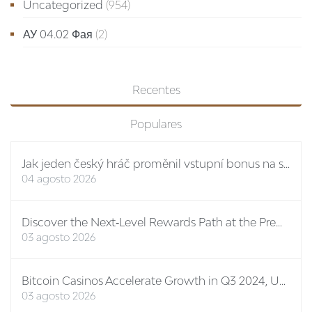
Uncategorized
(954)
АУ 04.02 Фая
(2)
Recentes
Populares
Jak jeden český hráč proměnil vstupní bonus na stovky eur: případová studie Spinboss casino
04 agosto 2026
Discover the Next‑Level Rewards Path at the Premier Online Casino No ID
03 agosto 2026
Bitcoin Casinos Accelerate Growth in Q3 2024, Unveiling New Features and Mega Bonuses
03 agosto 2026