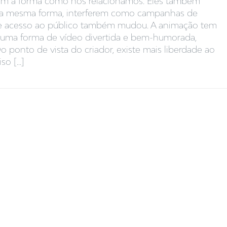
aram a forma como nos relacionamos. Eles também
a mesma forma, interferem como campanhas de
fil e acesso ao público também mudou. A animação tem
 é uma forma de vídeo divertida e bem-humorada,
 ponto de vista do criador, existe mais liberdade ao
o [...]