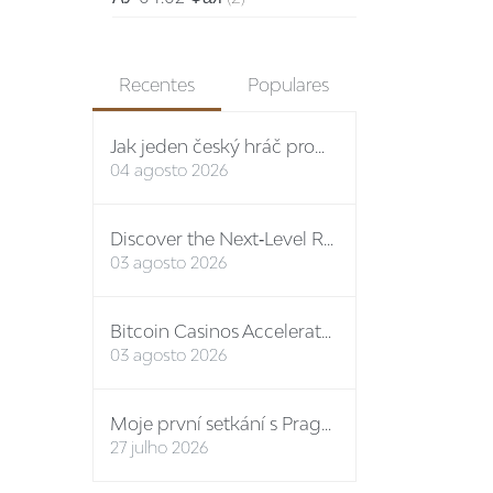
Recentes
Populares
Jak jeden český hráč proměnil vstupní bonus na stovky eur: případová studie Spinboss casino
04 agosto 2026
Discover the Next‑Level Rewards Path at the Premier Online Casino No ID
03 agosto 2026
Bitcoin Casinos Accelerate Growth in Q3 2024, Unveiling New Features and Mega Bonuses
03 agosto 2026
Moje první setkání s Prague-Castle-Tickets: osobní report
27 julho 2026