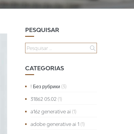
PESQUISAR
CATEGORIAS
! Без рубрики
(3)
31862 05.02
(1)
a16z generative ai
(1)
adobe generative ai 1
(1)