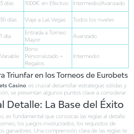
3 días
1000€ en Efectivo
Intermedio/Avanzado
30 días
Viaje a Las Vegas
Todos los niveles
Entrada a Torneo
1 día
Avanzado
Mayor
Bono
Variable
Personalizado +
Intermedio
Regalos
a Triunfar en los Torneos de Eurobets
ets Casino
, es crucial desarrollar estrategias sólidas y
ción, se presentan algunos puntos clave a considerar:
l Detalle: La Base del Éxito
o, es fundamental que conozcas las reglas al detalle.
orneo, los juegos involucrados, los requisitos de
os ganadores. Una comprensión clara de las reglas te