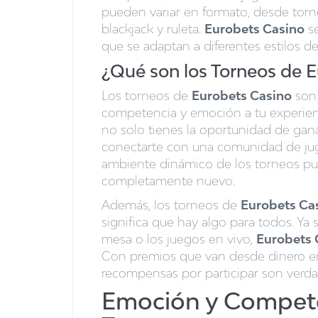
pueden variar en formato, desde tor
blackjack y ruleta.
Eurobets Casino
se
que se adaptan a diferentes estilos de
¿Qué son los Torneos de E
Los torneos de
Eurobets Casino
son 
competencia y emoción a tu experienci
no solo tienes la oportunidad de gan
conectarte con una comunidad de jug
ambiente dinámico de los torneos pue
completamente nuevo.
Además, los torneos de
Eurobets Ca
significa que hay algo para todos. Ya
mesa o los juegos en vivo,
Eurobets 
Con premios que van desde dinero en ef
recompensas por participar son verda
Emoción y Competen