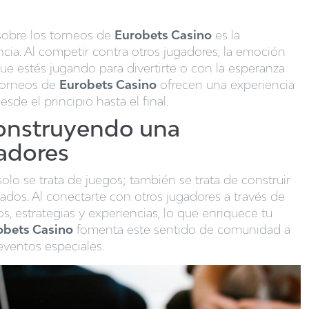
sobre los torneos de
Eurobets Casino
es la
cia. Al competir contra otros jugadores, la emoción
ue estés jugando para divertirte o con la esperanza
 torneos de
Eurobets Casino
ofrecen una experiencia
e el principio hasta el final.
onstruyendo una
adores
olo se trata de juegos; también se trata de construir
os. Al conectarte con otros jugadores a través de
s, estrategias y experiencias, lo que enriquece tu
obets Casino
fomenta este sentido de comunidad a
eventos especiales.