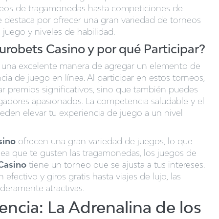
neos de tragamonedas hasta competiciones de
 destaca por ofrecer una gran variedad de torneos
 juego y niveles de habilidad.
urobets Casino y por qué Participar?
una excelente manera de agregar un elemento de
a de juego en línea. Al participar en estos torneos,
ar premios significativos, sino que también puedes
adores apasionados. La competencia saludable y el
den elevar tu experiencia de juego a un nivel
sino
ofrecen una gran variedad de juegos, lo que
 sea que te gusten las tragamonedas, los juegos de
Casino
tiene un torneo que se ajusta a tus intereses.
ectivo y giros gratis hasta viajes de lujo, las
deramente atractivas.
cia: La Adrenalina de los