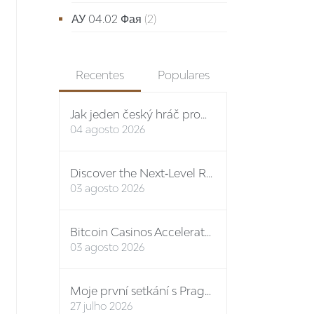
АУ 04.02 Фая
(2)
Recentes
Populares
Jak jeden český hráč proměnil vstupní bonus na stovky eur: případová studie Spinboss casino
04 agosto 2026
Discover the Next‑Level Rewards Path at the Premier Online Casino No ID
03 agosto 2026
Bitcoin Casinos Accelerate Growth in Q3 2024, Unveiling New Features and Mega Bonuses
03 agosto 2026
Moje první setkání s Prague-Castle-Tickets: osobní report
27 julho 2026