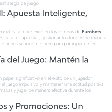
 estrategia de juego.
l: Apuesta Inteligente,
crucial para tener éxito en los torneos de
Eurobets
ites para tus apuestas, gestionar tus fondos de manera
e tienes suficiente dinero para participar en los
ía del Juego: Mantén la
papel significativo en el éxito de un jugador.
r el juego impulsivo y mantener una actitud positiva
rmadas y jugar de manera efectiva durante los
os y Promociones: Un