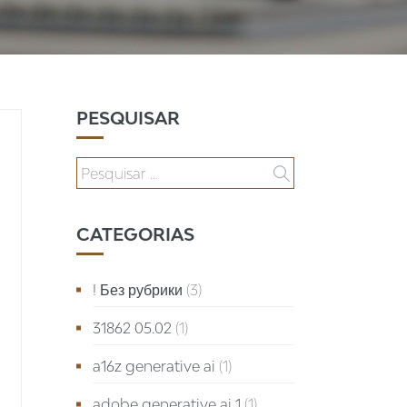
PESQUISAR
CATEGORIAS
! Без рубрики
(3)
31862 05.02
(1)
a16z generative ai
(1)
adobe generative ai 1
(1)