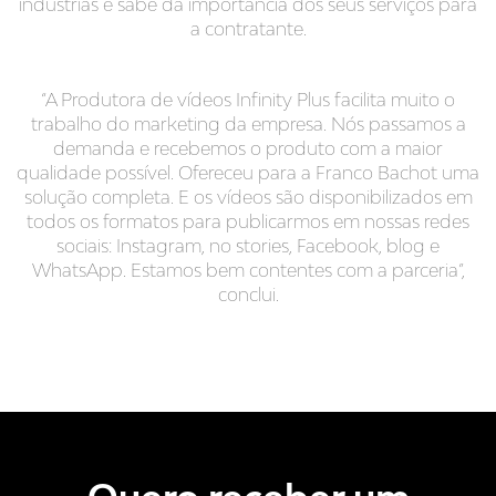
indústrias e sabe da importância dos seus serviços para
a contratante.
“A Produtora de vídeos Infinity Plus facilita muito o
trabalho do marketing da empresa. Nós passamos a
demanda e recebemos o produto com a maior
qualidade possível. Ofereceu para a Franco Bachot uma
solução completa. E os vídeos são disponibilizados em
todos os formatos para publicarmos em nossas redes
sociais: Instagram, no stories, Facebook, blog e
WhatsApp. Estamos bem contentes com a parceria”,
conclui.