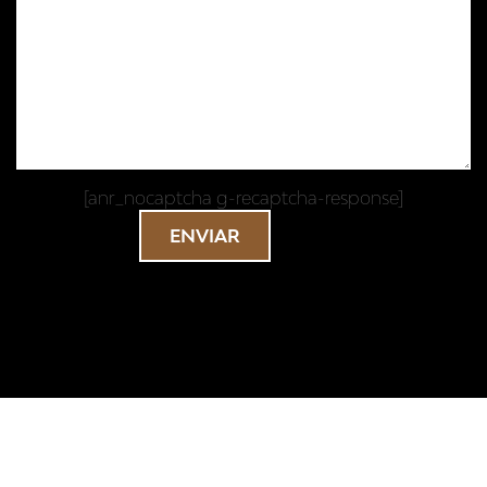
[anr_nocaptcha g-recaptcha-response]