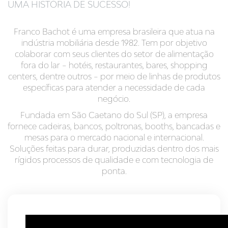
UMA HISTÓRIA DE SUCESSO!
Franco Bachot é uma empresa brasileira que atua na
indústria mobiliária desde 1982. Tem por objetivo
colaborar com seus clientes do setor de alimentação
fora do lar – hotéis, restaurantes, bares, shopping
centers, dentre outros – por meio de linhas de produtos
específicas para atender a necessidade de cada
negócio.
Fundada em São Caetano do Sul (SP), a empresa
fornece cadeiras, bancos, poltronas, booths, bancadas e
mesas para o mercado nacional e internacional.
Soluções feitas para durar, produzidas dentro dos mais
rígidos processos de qualidade e com tecnologia de
ponta.