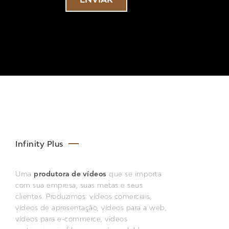
Infinity Plus
Uma
produtora de vídeos
que se importa
com sua empresa, suas metas e seus
clientes. Produzimos: vídeos comerciais,
vídeos de apresentação, vídeos para a web,
vídeos para e-commerce, vídeos