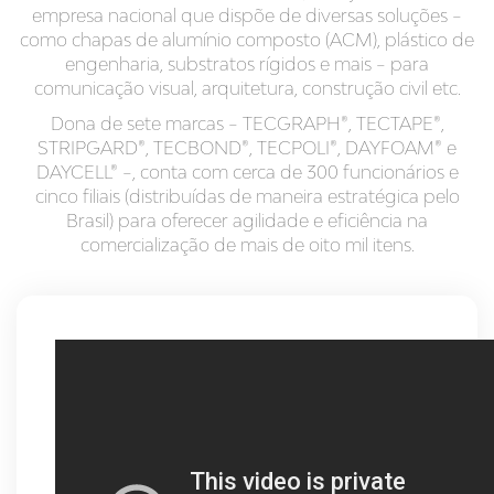
empresa nacional que dispõe de diversas soluções –
como chapas de alumínio composto (ACM), plástico de
engenharia, substratos rígidos e mais – para
comunicação visual, arquitetura, construção civil etc.
Dona de sete marcas – TECGRAPH®, TECTAPE®,
STRIPGARD®, TECBOND®, TECPOLI®, DAYFOAM® e
DAYCELL® –, conta com cerca de 300 funcionários e
cinco filiais (distribuídas de maneira estratégica pelo
Brasil) para oferecer agilidade e eficiência na
comercialização de mais de oito mil itens.