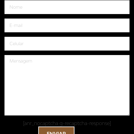
[anr_nocaptcha g-recaptcha-response]